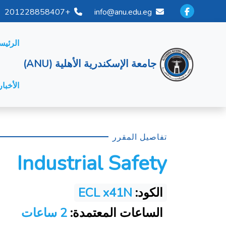
+201228858407
info@anu.edu.eg
الرئيس
جامعة الإسكندرية الأهلية (ANU)
الأخبار
تفاصيل المقرر
Industrial Safety
الكود:
ECL x41N
الساعات المعتمدة:
2 ساعات