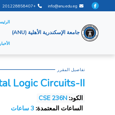
+201228858407
info@anu.edu.eg
الرئيس
جامعة الإسكندرية الأهلية (ANU)
الأخبار
تفاصيل المقرر
tal Logic Circuits-II
الكود:
CSE 236N
الساعات المعتمدة:
3 ساعات