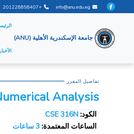
+201228858407
info@anu.edu.eg
الرئيس
جامعة الإسكندرية الأهلية (ANU)
الأخبار
تفاصيل المقرر
umerical Analysis
الكود:
CSE 316N
الساعات المعتمدة:
3 ساعات