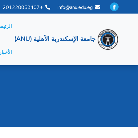
+201228858407
info@anu.edu.eg
الرئيس
جامعة الإسكندرية الأهلية (ANU)
الأخبار