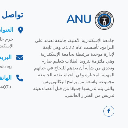
تواصل م
ANU
العنوا
حرم جام
جامعة الإسكندرية الأهلية، جامعة تعتمد على
الإسكند
البرامج، تأسست عام 2022. وهي تابعة
لإدارة موحدة مرتبطة بجامعة الإسكندرية.
البريد
وهي ملتزمة بتزويد الطلاب بتعليم صارم
edu.eg
وتحدي من شأنه أن يعدهم للنجاح في حياتهم
المهنية المختارة وفي الحياة. تقدم الجامعة
الهات
مجموعة واسعة من برامج البكالوريوس،
+201228858407
والتي يتم تدريسها جميعًا من قبل أعضاء هيئة
تدريس من الطراز العالمي.