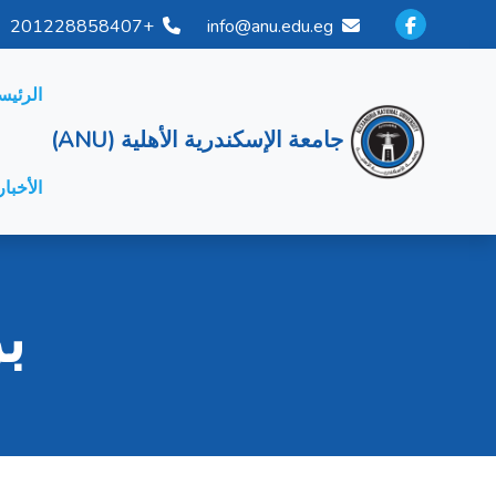
+201228858407
info@anu.edu.eg
الرئيس
جامعة الإسكندرية الأهلية (ANU)
الأخبار
ب