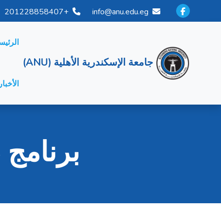
+201228858407
info@anu.edu.eg
الرئيس
جامعة الإسكندرية الأهلية (ANU)
الأخبار
برنامج 