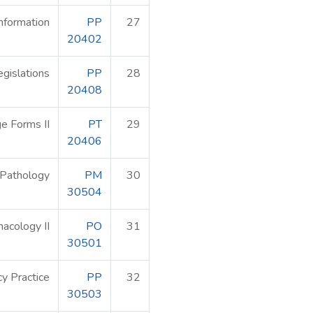
nformation
PP
27
20402
gislations
PP
28
20408
e Forms II
PT
29
20406
Pathology
PM
30
30504
acology II
PO
31
30501
y Practice
PP
32
30503