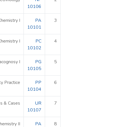
10106
Chemistry I
PA
3
10101
hemistry I
PC
4
10102
cognosy I
PG
5
10105
cy Practice
PP
6
10104
es & Cases*
UR
7
10107
hemistry II
PA
8