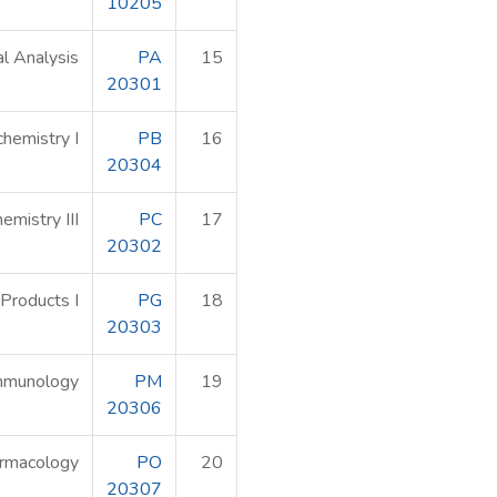
10205
l Analysis
PA
15
20301
chemistry I
PB
16
20304
emistry III
PC
17
20302
Products I
PG
18
20303
Immunology
PM
19
20306
armacology
PO
20
20307