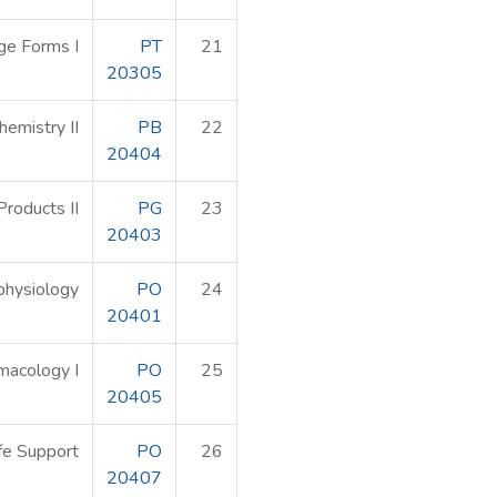
ge Forms I
PT
21
20305
hemistry II
PB
22
20404
Products II
PG
23
20403
physiology
PO
24
20401
macology I
PO
25
20405
ife Support
PO
26
20407