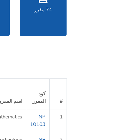
74 مقرر
كود
#
المقرر
اسم المقرر
thematics
NP
1
10103
Technology
NP
2