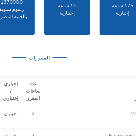
137000.0
175 ساعة
14 ساعة
رسوم سنوية
إجبارية
إختيارية
بالجنيه المصر
المقررات
عدد
إجباري
ساعات
/
المقرر
إختياري
Ma
2
إجباري
Information 
2
إجباري