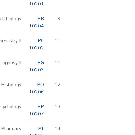
10201
ell biology
PB
9
10204
hemistry II
PC
10
10202
cognosy II
PG
11
10203
Histology
PO
12
10206
sychology
PP
13
10207
l Pharmacy
PT
14