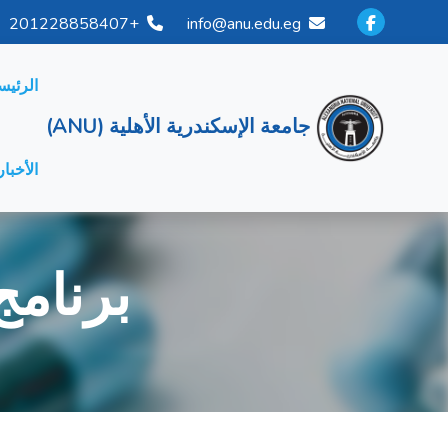
+201228858407
info@anu.edu.eg
الرئيس
جامعة الإسكندرية الأهلية (ANU)
الأخبار
برنامج