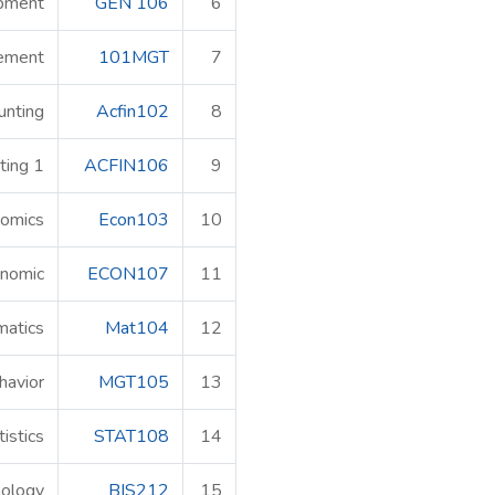
opment
GEN 106
6
gement
101MGT
7
unting
Acfin102
8
ting 1
ACFIN106
9
nomics
Econ103
10
nomic
ECON107
11
matics
Mat104
12
havior
MGT105
13
tistics
STAT108
14
nology
BIS212
15