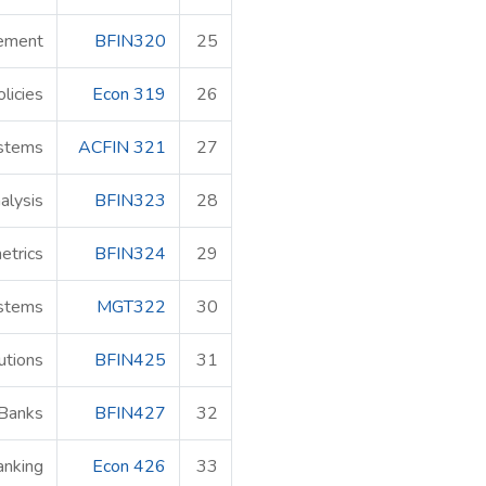
ement
BFIN320
25
licies
Econ 319
26
ystems
ACFIN 321
27
alysis
BFIN323
28
etrics
BFIN324
29
stems
MGT322
30
utions
BFIN425
31
 Banks
BFIN427
32
anking
Econ 426
33