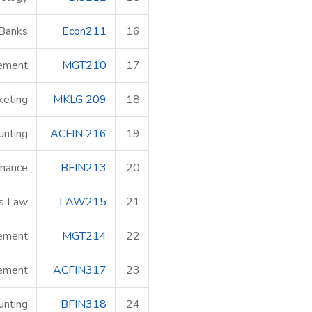
Banks
Econ211
16
ement
MGT210
17
keting
MKLG 209
18
unting
ACFIN 216
19
inance
BFIN213
20
s Law
LAW215
21
ement
MGT214
22
gement
ACFIN317
23
unting
BFIN318
24