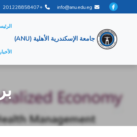
+201228858407
info@anu.edu.eg
الرئيس
جامعة الإسكندرية الأهلية (ANU)
الأخبار
بر