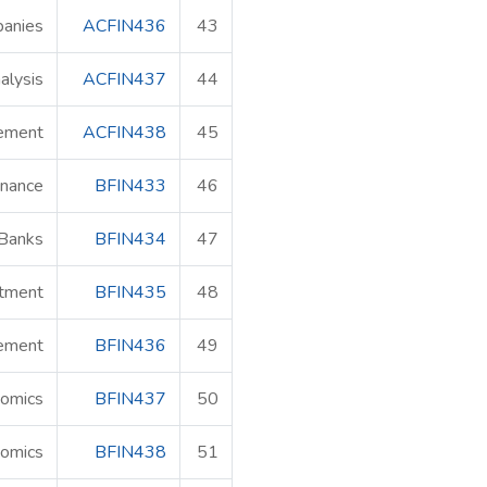
panies
ACFIN436
43
alysis
ACFIN437
44
gement
ACFIN438
45
inance
BFIN433
46
 Banks
BFIN434
47
stment
BFIN435
48
ement
BFIN436
49
nomics
BFIN437
50
nomics
BFIN438
51