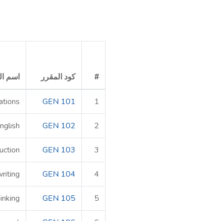
#
كود المقرر
اسم ال
ations
GEN 101
1
nglish
GEN 102
2
uction
GEN 103
3
riting
GEN 104
4
hinking
GEN 105
5