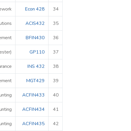
mework
Econ 428
34
tutions
ACIS432
35
gement
BFIN430
36
ester)
GP110
37
urance
INS 432
38
gement
MGT429
39
unting
ACFIN433
40
unting
ACFIN434
41
nting
ACFIN435
42