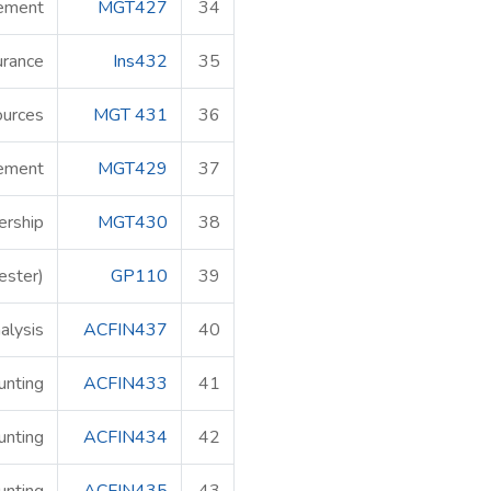
ement
MGT427
34
urance
Ins432
35
ources
MGT 431
36
gement
MGT429
37
ership
MGT430
38
ester)
GP110
39
alysis
ACFIN437
40
unting
ACFIN433
41
unting
ACFIN434
42