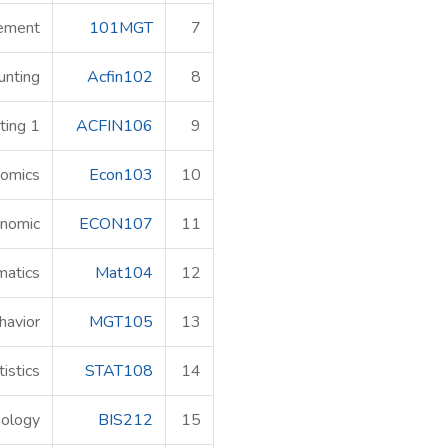
gement
101MGT
7
unting
Acfin102
8
ting 1
ACFIN106
9
nomics
Econ103
10
nomic
ECON107
11
matics
Mat104
12
havior
MGT105
13
tistics
STAT108
14
nology
BIS212
15