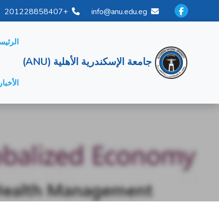
+201228858407
info@anu.edu.eg
الرئيس
جامعة الإسكندرية الأهلية (ANU)
الأخبار