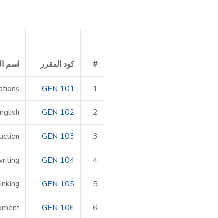
#
كود المقرر
اسم ال
ations
GEN 101
1
nglish
GEN 102
2
uction
GEN 103
3
riting
GEN 104
4
hinking
GEN 105
5
opment
GEN 106
6