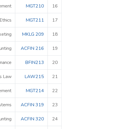
ement
MGT210
16
Ethics
MGT211
17
keting
MKLG 209
18
unting
ACFIN 216
19
inance
BFIN213
20
s Law
LAW215
21
ement
MGT214
22
ystems
ACFIN 319
23
unting
ACFIN 320
24