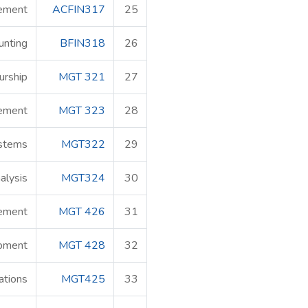
gement
ACFIN317
25
unting
BFIN318
26
urship
MGT 321
27
ement
MGT 323
28
stems
MGT322
29
alysis
MGT324
30
ement
MGT 426
31
pment
MGT 428
32
ations
MGT425
33