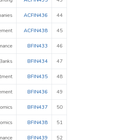
nting
ACFIN435
43
panies
ACFIN436
44
gement
ACFIN438
45
inance
BFIN433
46
 Banks
BFIN434
47
stment
BFIN435
48
ement
BFIN436
49
nomics
BFIN437
50
nomics
BFIN438
51
finance
BFIN439
52