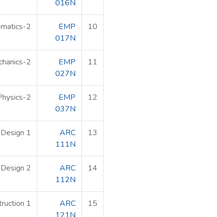
016N
matics-2
EMP
10
017N
hanics-2
EMP
11
027N
Physics-2
EMP
12
037N
l Design 1
ARC
13
111N
l Design 2
ARC
14
112N
truction 1
ARC
15
121N