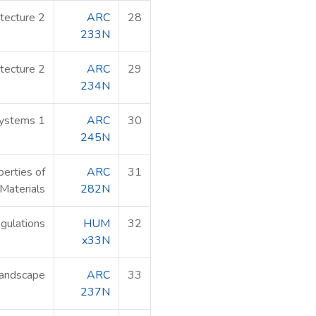
itecture 2
ARC
28
233N
itecture 2
ARC
29
234N
Systems 1
ARC
30
245N
perties of
ARC
31
Materials
282N
gulations
HUM
32
x33N
Landscape
ARC
33
237N