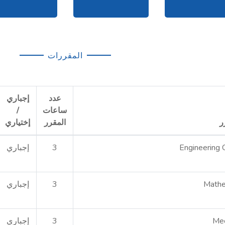
المقررات
عدد
إجباري
ساعات
/
ر
المقرر
إختياري
Engineering 
3
إجباري
Mathe
3
إجباري
Mec
3
إجباري