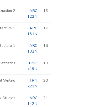
truction 2
ARC
16
122N
itecture 1
ARC
17
131N
itecture 1
ARC
18
132N
Statistics
EMP
19
x19N
al Writing
TRN
20
x21N
l Studies
ARC
21
142N