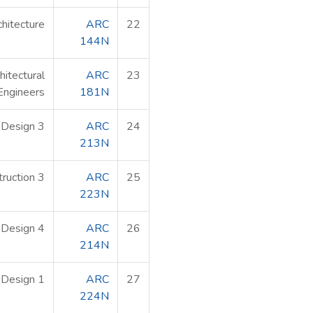
chitecture
ARC
22
144N
hitectural
ARC
23
Engineers
181N
l Design 3
ARC
24
213N
truction 3
ARC
25
223N
l Design 4
ARC
26
214N
 Design 1
ARC
27
224N