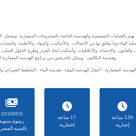
هتم بالعمليات التصميمية والهندسية الخاصة بالمشروعات المعمارية. ويشمل: المه
ة البناء وما يتعلق بها من الاتصالات، والأساليب، والمواد، والأنظمة، والمعدا
والقانون، والإحصاء، والأخلاقيات، وأساليب اتخاذ القرار وطرح الحلول المثلى، و
وهندسة التكاليف.
ويمكن للخريجين من برنامج الهندسة المعمارية
الهندسة المعمارية - أعمال الهندسة البيئية - هندسة البناء - التخطيط العمراني 
101000.0
139 ساعة
17 ساعة
رسوم سنوية
إجبارية
إختيارية
بالجنيه المصر