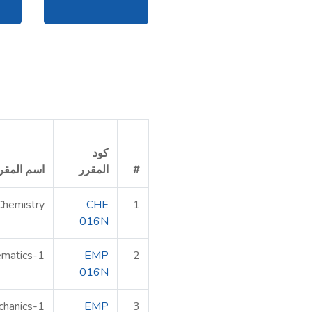
كود
#
المقرر
اسم المقر
Chemistry
CHE
1
016N
matics-1
EMP
2
016N
hanics-1
EMP
3