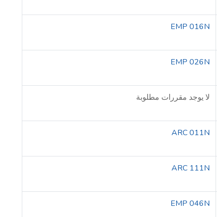
EMP 016N
EMP 026N
لا يوجد مقررات مطلوبة
ARC 011N
ARC 111N
EMP 046N