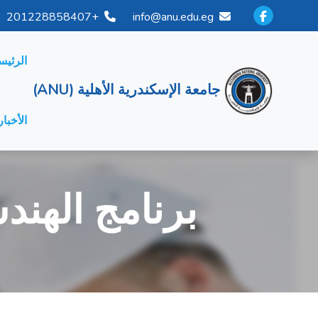
+201228858407
info@anu.edu.eg
الرئيس
جامعة الإسكندرية الأهلية (ANU)
الأخبار
برنامج الهند