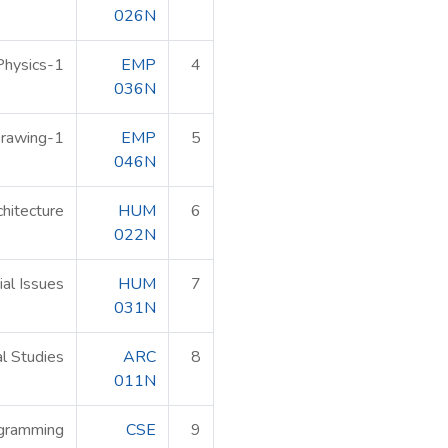
026N
Physics-1
EMP
4
036N
Drawing-1
EMP
5
046N
chitecture
HUM
6
022N
ial Issues
HUM
7
031N
al Studies
ARC
8
011N
gramming
CSE
9